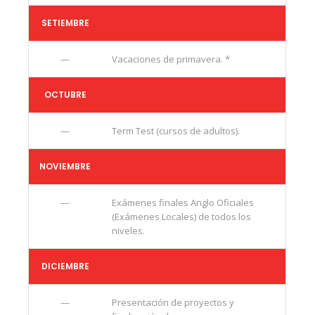
SETIEMBRE
—
Vacaciones de primavera. *
OCTUBRE
—
Term Test (cursos de adultos).
NOVIEMBRE
—
Exámenes finales Anglo Oficiales
(Exámenes Locales) de todos los
niveles.
DICIEMBRE
—
Presentación de proyectos y