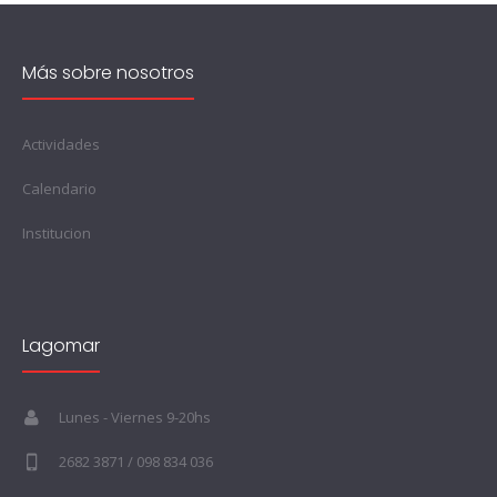
Más sobre nosotros
Actividades
Calendario
Institucion
Lagomar
Lunes - Viernes 9-20hs
2682 3871 / 098 834 036