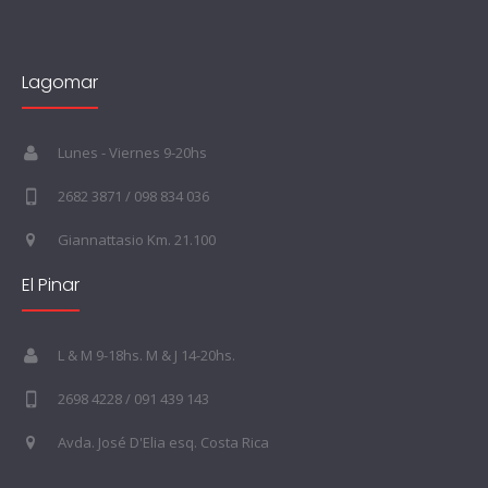
Lagomar
Lunes - Viernes 9-20hs
2682 3871 / 098 834 036
Giannattasio Km. 21.100
El Pinar
L & M 9-18hs. M & J 14-20hs.
2698 4228 / 091 439 143
Avda. José D'Elia esq. Costa Rica