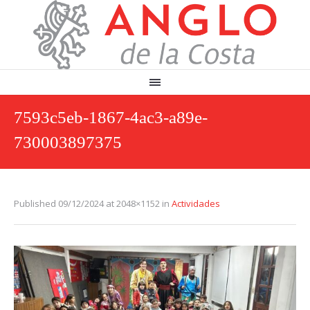
7593c5eb-1867-4ac3-a89e-
730003897375
Published
09/12/2024
at 2048×1152 in
Actividades