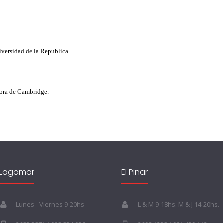
iversidad de la Republica.
dora de Cambridge.
Lagomar
El Pinar
Lunes - Viernes 9-20hs
L & M 9-18hs. M & J 14-20hs.