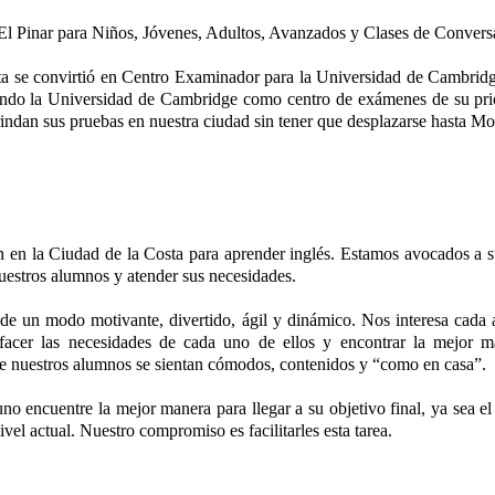
 El Pinar para Niños, Jóvenes, Adultos, Avanzados y Clases de Convers
ta se convirtió en Centro Examinador para la Universidad de Cambridg
ndo la Universidad de Cambridge como centro de exámenes de su pri
 rindan sus pruebas en nuestra ciudad sin tener que desplazarse hasta M
n en la Ciudad de la Costa para aprender inglés. Estamos avocados a s
uestros alumnos y atender sus necesidades.
 de un modo motivante, divertido, ágil y dinámico. Nos interesa cad
isfacer las necesidades de cada uno de ellos y encontrar la mejor 
e nuestros alumnos se sientan cómodos, contenidos y “como en casa”.
no encuentre la mejor manera para llegar a su objetivo final, ya sea el
ivel actual. Nuestro compromiso es facilitarles esta tarea.