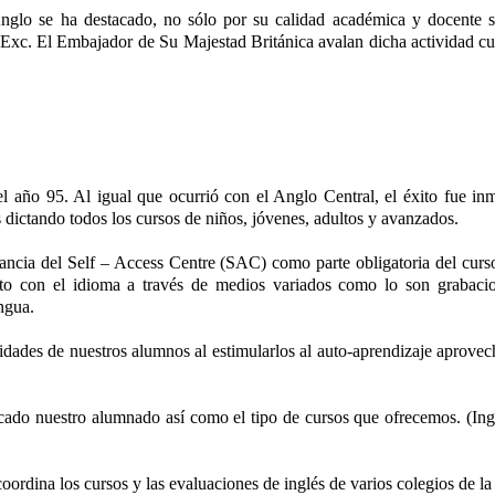
Anglo se ha destacado, no sólo por su calidad académica y docente si
Exc. El Embajador de Su Majestad Británica avalan dicha actividad cu
el año 95. Al igual que ocurrió con el Anglo Central, el éxito fue i
ictando todos los cursos de niños, jóvenes, adultos y avanzados.
tancia del Self – Access Centre (SAC) como parte obligatoria del curso
cto con el idioma a través de medios variados como lo son grabaci
engua.
dades de nuestros alumnos al estimularlos al auto-aprendizaje aprovech
icado nuestro alumnado así como el tipo de cursos que ofrecemos. (I
coordina los cursos y las evaluaciones de inglés de varios colegios de la