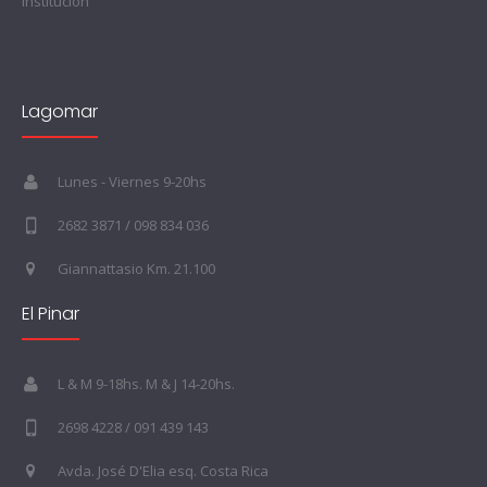
Institucion
Lagomar
Lunes - Viernes 9-20hs
2682 3871 / 098 834 036
Giannattasio Km. 21.100
El Pinar
L & M 9-18hs. M & J 14-20hs.
2698 4228 / 091 439 143
Avda. José D'Elia esq. Costa Rica