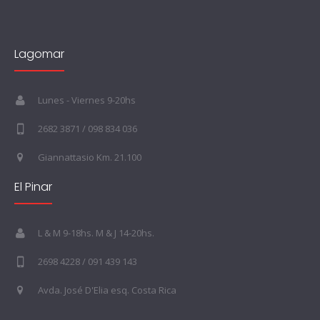
Lagomar
Lunes - Viernes 9-20hs
2682 3871 / 098 834 036
Giannattasio Km. 21.100
El Pinar
L & M 9-18hs. M & J 14-20hs.
2698 4228 / 091 439 143
Avda. José D'Elia esq. Costa Rica